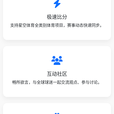
极速比分
支持星空体育全类别体育项目，赛事动态快速同步。
互动社区
畅所欲言，与全球球迷一起交流观点、参与讨论。