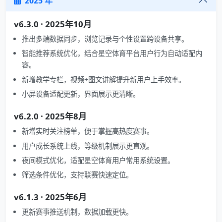
2025 年
v6.3.0 · 2025年10月
推出多端数据同步，浏览记录与个性设置跨设备共享。
智能推荐系统优化，结合星空体育平台用户行为自动适配内
容。
新增教学专栏，视频+图文讲解提升新用户上手效率。
小屏设备适配更新，界面展示更清晰。
v6.2.0 · 2025年8月
新增实时关注榜单，便于掌握高热度赛事。
用户成长系统上线，等级机制展示更直观。
夜间模式优化，适配星空体育用户常用系统设置。
筛选条件优化，支持联赛快速定位。
v6.1.3 · 2025年6月
更新赛事推送机制，数据加载更快。