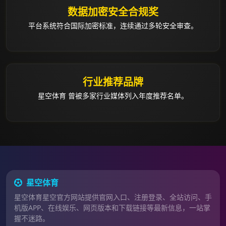
数据加密安全合规奖
平台系统符合国际加密标准，连续通过多轮安全审查。
行业推荐品牌
星空体育 曾被多家行业媒体列入年度推荐名单。
星空体育
星空体育星空官方网站提供官网入口、注册登录、全站访问、手
机版APP、在线娱乐、网页版本和下载链接等最新信息，一站掌
握不迷路。